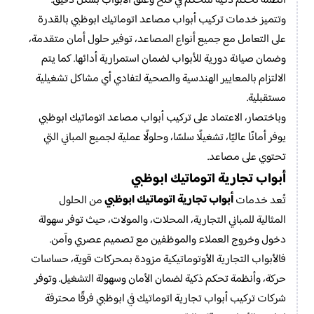
أنظمة تحكم ذكية للتحكم في فتح وغلق الأبواب بشكل دقيق.
وتتميز خدمات تركيب أبواب مصاعد اتوماتيك ابوظبي بالقدرة
على التعامل مع جميع أنواع المصاعد، توفير حلول أمان متقدمة،
وضمان صيانة دورية للأبواب لضمان استمرارية أدائها. كما يتم
الالتزام بالمعايير الهندسية والصحية لتفادي أي مشاكل تشغيلية
مستقبلية.
وباختصار، الاعتماد على تركيب أبواب مصاعد اتوماتيك ابوظبي
يوفر أمانًا عاليًا، تشغيلًا سلسًا، وحلولًا عملية لجميع المباني التي
تحتوي على مصاعد.
أبواب تجارية اتوماتيك ابوظبي
أبواب تجارية اتوماتيك ابوظبي
تُعد خدمات
من الحلول
المثالية للمباني التجارية، المحلات، والمولات، حيث توفر سهولة
دخول وخروج العملاء والموظفين مع تصميم عصري وآمن.
فالأبواب التجارية الأوتوماتيكية مزودة بمحركات قوية، حساسات
حركة، وأنظمة تحكم ذكية لضمان الأمان وسهولة التشغيل. وتوفر
شركات تركيب أبواب تجارية اتوماتيك في ابوظبي فرقًا محترفة