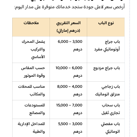
أرخص سعر لاعلى جودة ستجد خدماتك متوفرة على مدار اليوم:
نوع الباب
السعر التقريبي
ملاحظات
(درهم إماراتي)
باب جراج
3,500 – 6,000
يشمل المحرك
أوتوماتيكي مفرد
درهم
والتركيب
الأساسي
باب جراج مزدوج
6,000 – 10,000
حسب المقاس
درهم
وقوة الموتور
باب زجاجي
4,000 – 8,000
مناسب للمحلات
منزلق اتوماتيك
درهم
والمكاتب
باب سحاب
7,000 – 15,000
للمستودعات
تجاري ثقيل
درهم
والمصانع
باب مفصلي
3,000 – 5,500
للمداخل الإدارية
اتوماتيكي
درهم
والطبية