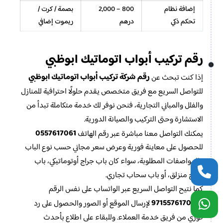
إضافة نظام
800 – 2,000
بصمة / كرت /
تحكم ذكي
درهم
ريموت إضافي
رقم تركيب أبواب اتوماتيك ابوظبي
رقم شركة تركيب أبواب اتوماتيك ابوظبي
إذا كنت تبحث عن
للتواصل السريع مع فريق متخصص يقدم حلولًا احترافية للمنازل
والفلل والمباني التجارية، فنحن نوفر لك خدمة متكاملة تبدأ من
الاستشارة وحتى التركيب والصيانة الدورية.
0557617061
يمكنك التواصل معنا مباشرة عبر رقم الهاتف
للحصول على معاينة فورية وعرض سعر مجاني حسب نوع الباب
والمواصفات المطلوبة، سواء كان باب جراج أوتوماتيكي، باب
زجاج منزلق، أو باب سحاب تجاري.
كما نتيح التواصل السريع عبر الواتساب على نفس الرقم
+971557617061
لإرسال الموقع أو الصور والحصول على رد
فوري من فريق خدمة العملاء. وللبقاء على اطلاع بأحدث