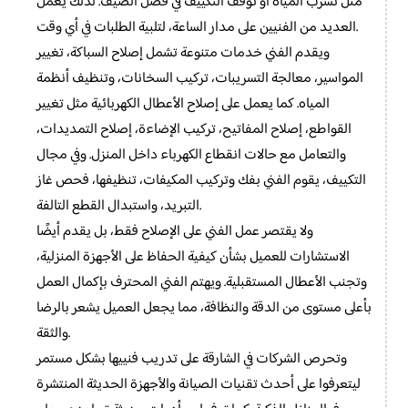
مثل تسرب المياه أو توقف التكييف في فصل الصيف. لذلك يعمل
العديد من الفنيين على مدار الساعة، لتلبية الطلبات في أي وقت.
ويقدم الفني خدمات متنوعة تشمل إصلاح السباكة، تغيير
المواسير، معالجة التسريبات، تركيب السخانات، وتنظيف أنظمة
المياه. كما يعمل على إصلاح الأعطال الكهربائية مثل تغيير
القواطع، إصلاح المفاتيح، تركيب الإضاءة، إصلاح التمديدات،
والتعامل مع حالات انقطاع الكهرباء داخل المنزل. وفي مجال
التكييف، يقوم الفني بفك وتركيب المكيفات، تنظيفها، فحص غاز
التبريد، واستبدال القطع التالفة.
ولا يقتصر عمل الفني على الإصلاح فقط، بل يقدم أيضًا
الاستشارات للعميل بشأن كيفية الحفاظ على الأجهزة المنزلية،
وتجنب الأعطال المستقبلية. ويهتم الفني المحترف بإكمال العمل
بأعلى مستوى من الدقة والنظافة، مما يجعل العميل يشعر بالرضا
والثقة.
وتحرص الشركات في الشارقة على تدريب فنييها بشكل مستمر
ليتعرفوا على أحدث تقنيات الصيانة والأجهزة الحديثة المنتشرة