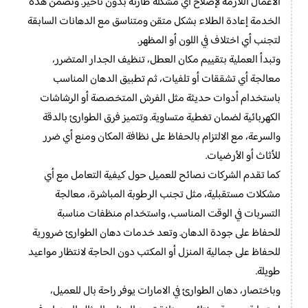
الأعمال اللازمة لإصلاح أي مشكلة طارئة بدون تأخير. وتضمن هذه
الخدمة إعادة الطلاء بشكل متقن ومتناسق مع الدهانات السابقة
لتجنب أي اختلاف في اللون أو المظهر.
وتبدأ العملية بتقييم مكان العطل، تنظيف الجدار المتضرر،
معالجة أي تشققات أو تلفيات، ثم تطبيق الدهان المناسب
باستخدام أدوات حديثة مثل الفرش المتخصصة أو الرشاشات
الكهربائية لضمان تغطية متساوية. وتتميز فرق الطوارئ بالدقة
والسرعة، مع الالتزام بالحفاظ على نظافة المكان ومنع أي ضرر
للأثاث أو الأرضيات.
كما تقدم الشركات نصائح للعميل حول كيفية التعامل مع أي
مشكلات مستقبلية، مثل تجنب الرطوبة المباشرة، معالجة
التسربات في الوقت المناسب، واستخدام منظفات مناسبة
للحفاظ على جودة الدهان. وتعد خدمات دهان الطوارئ ضرورية
للحفاظ على جمالية المنزل أو المكتب دون الحاجة لانتظار مواعيد
طويلة.
وباختصار، دهان الطوارئ في الامارات يوفر راحة بال للعميل،