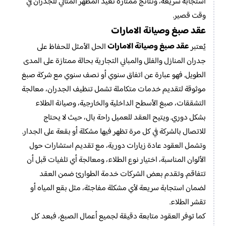
استجابة سريعة، ونتائج ممتازة تعيد المظهر المثالي للجدران في
وقت قصير.
عقد صبغ وصيانة الامارات
عقد صبغ وصيانة الامارات
يُعتبر
الحل الأمثل للحفاظ على
جدران المنازل والفلل والمباني التجارية بحالة ممتازة على المدى
الطويل. فهو عبارة عن اتفاق سنوي أو نصف سنوي مع شركة صبغ
موثوقة لتقديم خدمات متكاملة تشمل تنظيف الجدران، معالجة
التشققات، صبغ الأسطح الداخلية والخارجية، وصيانة الطلاء
بشكل دوري. ويتيح العقد للعميل راحة بال، حيث لا يحتاج
للاتصال بالشركة في كل مرة تظهر فيها مشكلة أو بقعة على الجدار.
وتشمل العقود عادة زيارات دورية، مع تقديم استشارات حول
الألوان المناسبة، اختيار نوع الطلاء، ومعالجة أي تلفيات قبل أن
تتفاقم. وتقدم بعض الشركات خدمة الطوارئ ضمن العقد
لضمان استجابة سريعة لأي مشكلة مفاجئة، مثل بقع المياه أو
تقشر الطلاء.
كما توفر العقود متابعة دقيقة لجميع أعمال الصبغ، فبعد كل