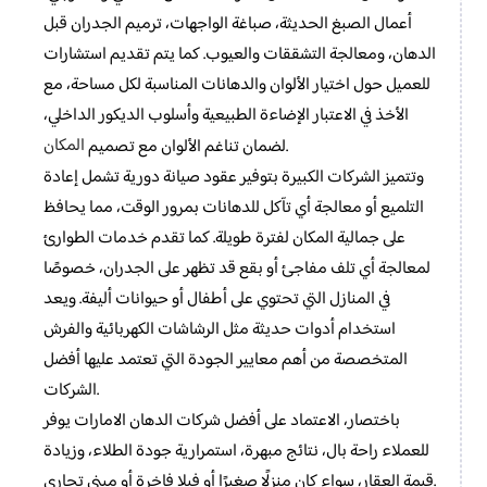
أعمال الصبغ الحديثة، صباغة الواجهات، ترميم الجدران قبل
الدهان، ومعالجة التشققات والعيوب. كما يتم تقديم استشارات
للعميل حول اختيار الألوان والدهانات المناسبة لكل مساحة، مع
الأخذ في الاعتبار الإضاءة الطبيعية وأسلوب الديكور الداخلي،
المكان
.
لضمان تناغم الألوان مع تصميم
وتتميز الشركات الكبيرة بتوفير عقود صيانة دورية تشمل إعادة
التلميع أو معالجة أي تآكل للدهانات بمرور الوقت، مما يحافظ
على جمالية المكان لفترة طويلة. كما تقدم خدمات الطوارئ
لمعالجة أي تلف مفاجئ أو بقع قد تظهر على الجدران، خصوصًا
في المنازل التي تحتوي على أطفال أو حيوانات أليفة. ويعد
استخدام أدوات حديثة مثل الرشاشات الكهربائية والفرش
المتخصصة من أهم معايير الجودة التي تعتمد عليها أفضل
الشركات.
باختصار، الاعتماد على أفضل شركات الدهان الامارات يوفر
للعملاء راحة بال، نتائج مبهرة، استمرارية جودة الطلاء، وزيادة
قيمة العقار، سواء كان منزلًا صغيرًا أو فيلا فاخرة أو مبنى تجاري.