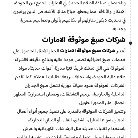
وباختصار، صباغة الطلاء الحديث في الامارات تجمع بين الجودة،
الابتكار، والأناقة، مما يجعلها خيارًا مثاليًا للأشخاص الذين يرغبون
في تحديث ديكور منازلهم أو مكاتبهم بألوان وتصاميم عصرية
وجذابة.
شركات صبغ موثوقة الامارات
شركات صبغ موثوقة الامارات
تُعتبر
الخيار الأمثل للحصول على
خدمات صبغ احترافية تضمن جودة عالية ونتائج دقيقة. فالشركة
الموثوقة هي التي تمتلك فريقًا فنيًا مدربًا، أدوات حديثة، مواد
طلاء عالية الجودة، واستجابة سريعة لطلبات العملاء. كما تقدم
الشركات الموثوقة عقود صيانة دورية تشمل صبغ الجدران
الداخلية والخارجية، ترميم التشققات، وضمان استمرارية المظهر
الجمالي على المدى الطويل.
وتتميز الشركات الموثوقة بالقدرة على تنفيذ جميع أنواع أعمال
الدهان، سواء للمنازل، الشقق، الفلل، أو المباني التجارية،
باستخدام تقنيات حديثة مثل الرشاشات الكهربائية والفرش
المتخصصة لضمان تغطية متساوية للطلاء دون تشويه التفاصيل.