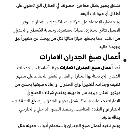
تشقق يظهر بشكل مفاجئ، خصوصًا في المنازل التي تحتوي على
أطفال أو حيوانات أليفة.
وباختصار، الاعتماد على شركات صيانة ودهان الامارات يوفر
للعميل نتائج ممتازة، صيانة مستمرة، وحماية للأسطح والجدران
من التلف، مما يجعلها خيارًا مثاليًا لكل من يبحث عن مظهر أنيق
وجودة عالية.
أعمال صبغ الجدران الامارات
أعمال صبغ الجدران الامارات
تُعد
جزءًا أساسيًا من خدمات
الدهان التي تحتاجها المنازل والفلل والشقق للحفاظ على مظهر
نظيف وجذاب. فتغيير ألوان الجدران أو إعادة صبغها يحسن من
ديكور المكان ويزيد من جاذبيته. وتقدم شركات الصبغ في
الامارات خدمات شاملة تشمل تجهيز الجدران، إصلاح التشققات،
اختيار نوع الطلاء المناسب، وتنفيذ الصبغ الداخلي والخارجي
بدقة عالية.
ويتم تنفيذ أعمال صبغ الجدران باستخدام أدوات حديثة مثل