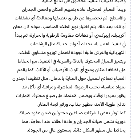
وضبط تقنيات التنفيذ للحصول على نتائج مثالية.
ويبدأ الصباغ المحترف عادة بتقييم المكان وفحص الجدران
والأسطح، ثم تحضيرها عن طريق تنظيفها ومعالجة أي تشققات
أو تلف. بعد ذلك يتم اختيار نوع الطلاء المناسب، سواء كان دهان
أكريليك، إيبوكسي، أو دهانات مقاومة للرطوبة والحرارة، ثم يبدأ
في تنفيذ العمل باستخدام أدوات حديثة مثل الرشاشات
الكهربائية والفرش عالية الجودة لضمان توزيع متساوي للطلاء.
ويتميز الصباغ المحترف بالدقة والسرعة في التنفيذ، مع الحفاظ
على نظافة المكان ومنع أي تلوث للأرضيات أو الأثاث. كما يقدم
الصباغ نصائح للعميل حول العناية بالدهان، مثل تنظيف الجدران
بمواد مناسبة، تجنب الرطوبة المباشرة، ومراقبة أي تآكل قد
يظهر بمرور الوقت. ويضمن الاعتماد على صباغ محترف الامارات
نتائج طويلة الأمد، مظهر جذاب، ورفع قيمة العقار.
كما توفر بعض الشركات صباغين محترفين ضمن عقود صيانة
دورية تشمل صيانة الجدران وإعادة الطلاء عند الحاجة، مما
يحافظ على مظهر المكان دائمًا بمستوى عالي من الجودة.