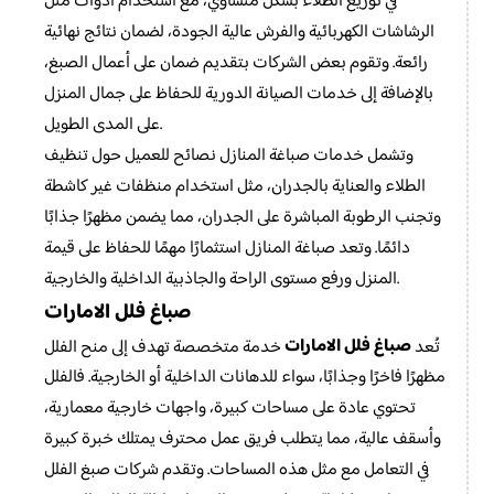
في توزيع الطلاء بشكل متساوي، مع استخدام أدوات مثل
الرشاشات الكهربائية والفرش عالية الجودة، لضمان نتائج نهائية
رائعة. وتقوم بعض الشركات بتقديم ضمان على أعمال الصبغ،
بالإضافة إلى خدمات الصيانة الدورية للحفاظ على جمال المنزل
على المدى الطويل.
وتشمل خدمات صباغة المنازل نصائح للعميل حول تنظيف
الطلاء والعناية بالجدران، مثل استخدام منظفات غير كاشطة
وتجنب الرطوبة المباشرة على الجدران، مما يضمن مظهرًا جذابًا
دائمًا. وتعد صباغة المنازل استثمارًا مهمًا للحفاظ على قيمة
المنزل ورفع مستوى الراحة والجاذبية الداخلية والخارجية.
صباغ فلل الامارات
صباغ فلل الامارات
تُعد
خدمة متخصصة تهدف إلى منح الفلل
مظهرًا فاخرًا وجذابًا، سواء للدهانات الداخلية أو الخارجية. فالفلل
تحتوي عادة على مساحات كبيرة، واجهات خارجية معمارية،
وأسقف عالية، مما يتطلب فريق عمل محترف يمتلك خبرة كبيرة
في التعامل مع مثل هذه المساحات. وتقدم شركات صبغ الفلل