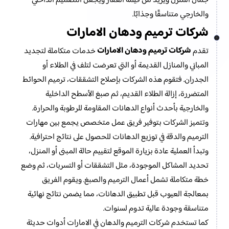
جمال المنزل ويزيد من قيمة العقار ويجعل التصميم الداخلي
والخارجي متناسقًا وجذابًا.
شركات ترميم ودهان الامارات
شركات ترميم ودهان الامارات
تقدم
خدمات متكاملة لتجديد
المباني والمنازل القديمة أو التي تعرضت لتلف في الطلاء أو
الجدران. فتقوم هذه الشركات بإصلاح التشققات، ترميم الحوائط
المتضررة، إزالة الطلاء القديم، ثم صبغ الأسطح الداخلية
والخارجية بأحدث أنواع الدهانات المقاومة للرطوبة والحرارة.
وتتميز الشركات بتوفير فريق عمل متخصص يجمع بين مهارات
الترميم والدقة في توزيع الدهانات للحصول على نتائج احترافية.
وتبدأ العملية عادة بزيارة الموقع لتقييم حالة المبنى أو المنزل،
تحديد المشاكل الموجودة، مثل التشققات أو التسربات، ثم وضع
خطة متكاملة تشمل أعمال الترميم والصبغ. ويقوم الفريق
بمعالجة العيوب قبل تطبيق الدهانات، مما يضمن نتائج نهائية
متناسقة وجودة عالية تدوم لسنوات.
كما تستخدم شركات الترميم والدهان في الامارات أدوات حديثة