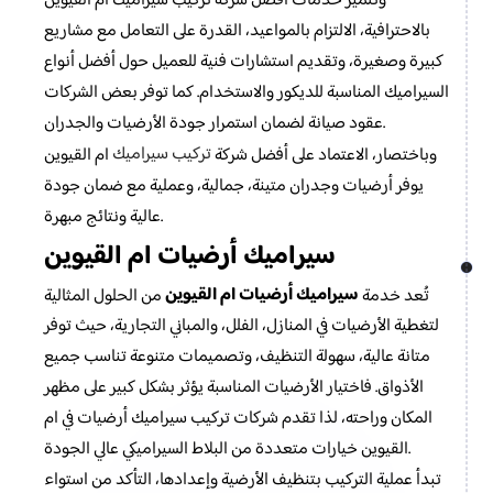
وتتميز خدمات أفضل شركة تركيب سيراميك ام القيوين
بالاحترافية، الالتزام بالمواعيد، القدرة على التعامل مع مشاريع
كبيرة وصغيرة، وتقديم استشارات فنية للعميل حول أفضل أنواع
السيراميك المناسبة للديكور والاستخدام. كما توفر بعض الشركات
عقود صيانة لضمان استمرار جودة الأرضيات والجدران.
تركيب سيراميك
وباختصار، الاعتماد على أفضل شركة
ام القيوين
يوفر أرضيات وجدران متينة، جمالية، وعملية مع ضمان جودة
عالية ونتائج مبهرة.
سيراميك أرضيات ام القيوين
سيراميك أرضيات ام القيوين
تُعد خدمة
من الحلول المثالية
لتغطية الأرضيات في المنازل، الفلل، والمباني التجارية، حيث توفر
متانة عالية، سهولة التنظيف، وتصميمات متنوعة تناسب جميع
الأذواق. فاختيار الأرضيات المناسبة يؤثر بشكل كبير على مظهر
المكان وراحته، لذا تقدم شركات تركيب سيراميك أرضيات في ام
القيوين خيارات متعددة من البلاط السيراميكي عالي الجودة.
تبدأ عملية التركيب بتنظيف الأرضية وإعدادها، التأكد من استواء