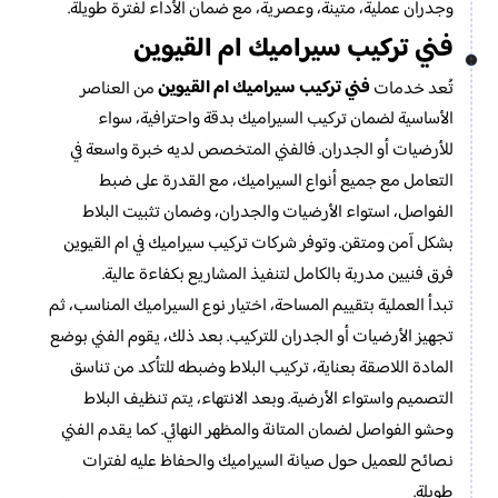
وجدران عملية، متينة، وعصرية، مع ضمان الأداء لفترة طويلة.
فني تركيب سيراميك ام القيوين
فني تركيب سيراميك ام القيوين
تُعد خدمات
من العناصر
الأساسية لضمان تركيب السيراميك بدقة واحترافية، سواء
للأرضيات أو الجدران. فالفني المتخصص لديه خبرة واسعة في
التعامل مع جميع أنواع السيراميك، مع القدرة على ضبط
الفواصل، استواء الأرضيات والجدران، وضمان تثبيت البلاط
بشكل آمن ومتقن. وتوفر شركات تركيب سيراميك في ام القيوين
فرق فنيين مدربة بالكامل لتنفيذ المشاريع بكفاءة عالية.
تبدأ العملية بتقييم المساحة، اختيار نوع السيراميك المناسب، ثم
تجهيز الأرضيات أو الجدران للتركيب. بعد ذلك، يقوم الفني بوضع
المادة اللاصقة بعناية، تركيب البلاط وضبطه للتأكد من تناسق
التصميم واستواء الأرضية. وبعد الانتهاء، يتم تنظيف البلاط
وحشو الفواصل لضمان المتانة والمظهر النهائي. كما يقدم الفني
نصائح للعميل حول صيانة السيراميك والحفاظ عليه لفترات
طويلة.