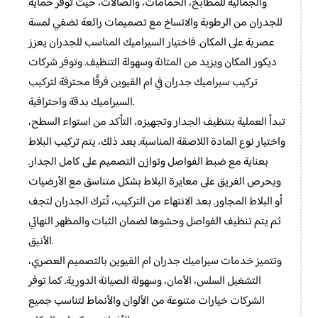
والجمالية للمطابخ، الحمامات، والصالات، حيث توفر حماية
للجدران من الرطوبة والاتساخ مع تصميمات رائعة تضفي لمسة
عصرية على المكان. فاختيار السيراميك المناسب للجدران يعزز
ديكور المكان ويزيد من المتانة وسهولة التنظيف. وتوفر شركات
تركيب سيراميك جدران في ام القيوين فرقًا محترفة لتركيب
السيراميك بدقة واحترافية.
تبدأ العملية بتنظيف الجدار وتجهيزه، التأكد من استواء السطح،
واختيار نوع المادة اللاصقة المناسبة. بعد ذلك، يتم تركيب البلاط
بعناية مع ضبط الفواصل وتوازن التصميم على كامل الجدار.
ويحرص الفريق على معايرة البلاط بشكل متناسق مع الأرضيات
أو البلاط المجاور. بعد الانتهاء من التركيب، تُترك الجدران لتجف
ثم يتم تنظيف الفواصل وحشوها لضمان الثبات والمظهر النهائي
الأنيق.
وتتميز خدمات سيراميك جدران ام القيوين بالتصميم العصري،
التشغيل السلس، الأمان، وسهولة الصيانة الدورية. كما توفر
الشركات خيارات متنوعة من الألوان والأنماط لتناسب جميع