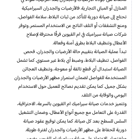
المنازل أو المباني التجارية. فالأرضيات والجدران السيراميكية
تحتاج إلى صيانة دورية للتأكد من ثبات البلاط، سلامة الفواصل،
ومنع التشققات أو التلف الناتج عن الاستخدام المستمر. وتوفر
شركات صيانة سيراميك في ام القيوين فرقًا محترفة لإصلاح
الأعطال وتنظيف البلاط بطرق آمنة وفعالة.
تبدأ عملية الصيانة بتقييم حالة الأرضيات والجدران، فحص
الفواصل، تنظيف البلاط، وضبط أي بلاط غير مستوي. كما تشمل
الصيانة استبدال أي قطع تالفة أو معوجة، وتنظيف العجائن
المستخدمة للفواصل لضمان استمرار مظهر الأرضيات والجدران
بشكل جميل. كما يمكن تقديم نصائح للعميل حول الاستخدام
اليومي والوقاية من التلف.
وتتميز خدمات صيانة سيراميك ام القيوين بالسرعة، الاحترافية،
القدرة على التعامل مع جميع أنواع الأعطال، وضمان التشغيل
السلس للسطح بعد كل صيانة. كما يمكن توقيع عقود صيانة
دورية للحفاظ على مظهر الأرضيات والجدران لفترة طويلة.
وباختصار، الاعتماد على صيانة سيراميك ام القيوين يضمن