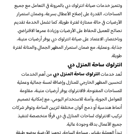
وتتميز خدمات صيانة انترلوك دبي بالمرونة في التعامل مع جميع
المساحات، القدرة على إصلاح الأعطال بسرعة، وضمان استمرار
الأرضيات في حالة ممتازة لفترة طويلة. كما تشمل الخدمة تقديم
نصائح للعميل للحفاظ على الأرضيات وزيادة عمرها الافتراضي.
وباختصار، الاعتماد على صيانة انترلوك دبي يوفر أرضيات متينة،
جذابة، وعملية، مع ضمان استمرار المظهر الجمالي والمتانة لفترة
طويلة.
انترلوك ساحة المنزل دبي
انترلوك ساحة المنزل دبي
تُعد خدمات
من أهم الخدمات
لتحسين المظهر الخارجي للمنازل وإضافة لمسة جمالية وعملية
للمساحات المفتوحة. فالانترلوك يوفر أرضيات متينة، مقاومة
للعوامل الجوية، وآمنة للاستخدام اليومي، مع إمكانية تصميم
أنماط هندسية أو دمج ألوان مختلفة لتزيين الساحة. وتوفر شركات
تركيب الانترلوك لساحات المنازل في دبي فرقًا متخصصة لتنفيذ
جميع الأعمال بدقة وجودة عالية.
تبدأ العملية بقياس مساحة الساحة، تجهيز الأرضية بوضع طبقة