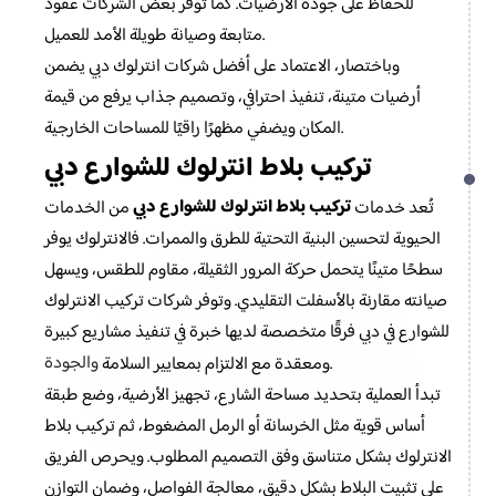
للحفاظ على جودة الأرضيات. كما توفر بعض الشركات عقود
متابعة وصيانة طويلة الأمد للعميل.
وباختصار، الاعتماد على أفضل شركات انترلوك دبي يضمن
أرضيات متينة، تنفيذ احترافي، وتصميم جذاب يرفع من قيمة
المكان ويضفي مظهرًا راقيًا للمساحات الخارجية.
تركيب بلاط انترلوك للشوارع دبي
تركيب بلاط انترلوك للشوارع دبي
تُعد خدمات
من الخدمات
الحيوية لتحسين البنية التحتية للطرق والممرات. فالانترلوك يوفر
سطحًا متينًا يتحمل حركة المرور الثقيلة، مقاوم للطقس، ويسهل
صيانته مقارنة بالأسفلت التقليدي. وتوفر شركات تركيب الانترلوك
للشوارع في دبي فرقًا متخصصة لديها خبرة في تنفيذ مشاريع كبيرة
والجودة
.
ومعقدة مع الالتزام بمعايير السلامة
تبدأ العملية بتحديد مساحة الشارع، تجهيز الأرضية، وضع طبقة
أساس قوية مثل الخرسانة أو الرمل المضغوط، ثم تركيب بلاط
الانترلوك بشكل متناسق وفق التصميم المطلوب. ويحرص الفريق
على تثبيت البلاط بشكل دقيق، معالجة الفواصل، وضمان التوازن