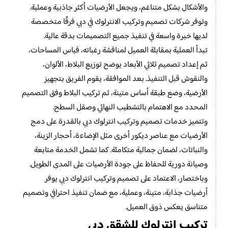
والأشكال بشكل متناغم، ويجعل الأرضيات أكثر جاذبية وعملية.
وتوفر شركات تصميم وتركيب الانترلوك في دبي فرقًا متخصصة
لديها خبرة واسعة في تنفيذ جميع التصميمات بدقة عالية.
تبدأ العملية بمقابلة العميل لمناقشة رغباته، قياس المساحات،
ثم إعداد تصميم ثلاثي الأبعاد يوضح توزيع البلاط، الألوان،
والنقوش قبل التنفيذ. بعد الموافقة، يقوم الفريق بتجهيز
الأرضية، وضع طبقة أساس متينة، ثم تركيب البلاط وفق التصميم
المحدد مع الاهتمام بالتشطيب النهائي وصقل السطح.
وتتميز خدمات تصميم وتركيب انترلوك دبي بالقدرة على دمج
الأرضيات مع عناصر ديكور أخرى مثل الإضاءة، أحجار الزينة،
والنباتات، لضمان جمالية متكاملة. كما تشمل الخدمة متابعة
وصيانة دورية للحفاظ على جودة الأرضيات على المدى الطويل.
وباختصار، الاعتماد على تصميم وتركيب انترلوك دبي يوفر
أرضيات جذابة، متينة، وعملية، مع ضمان تنفيذ احترافي وتصميم
متناسق يعكس ذوق العميل.
تركيب انترلوك للشقق دبي