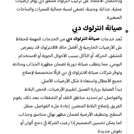
وباختصار، الاعتماد على تركيب انترلوك للشقق دبي يوفر أرضيات
عملية، جذابة، ومتينة، تضفي لمسة جمالية للممرات والساحات
الصغيرة.
صيانة انترلوك دبي
صيانة انترلوك دبي
تُعد خدمات
من الخدمات المهمة للحفاظ
على الأرضيات الخارجية في أفضل حالة. فالانترلوك قد يتعرض
للتشقق، الحركة، أو التآكل بسبب الأحوال الجوية أو الاستخدام
اليومي، مما يتطلب صيانة دورية لضمان مظهره الجذاب ومتانته.
وتوفر شركات صيانة الانترلوك في دبي فرقًا متخصصة لإصلاح
جميع الأعطال واستعادة شكل الأرضيات الأصلي.
تبدأ العملية بزيارة العميل لتقييم الأرضيات، فحص البلاط
والفواصل، ثم تحديد مناطق التلف أو التشققات. بعد ذلك، يقوم
الفريق بإصلاح البلاط المتضرر، إعادة ملء الفواصل، صقل
السطح، وتنظيف الأرضية لضمان مظهر نهائي متناسق وجذاب.
كما يمكن تحسين التصميم إذا رغبت الشركة في دمج ألوان أو
نقوش جديدة.