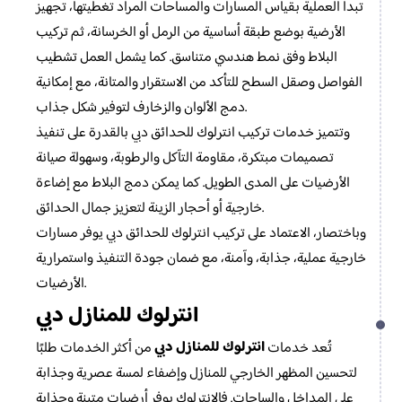
تبدأ العملية بقياس المسارات والمساحات المراد تغطيتها، تجهيز
الأرضية بوضع طبقة أساسية من الرمل أو الخرسانة، ثم تركيب
البلاط وفق نمط هندسي متناسق. كما يشمل العمل تشطيب
الفواصل وصقل السطح للتأكد من الاستقرار والمتانة، مع إمكانية
دمج الألوان والزخارف لتوفير شكل جذاب.
وتتميز خدمات تركيب انترلوك للحدائق دبي بالقدرة على تنفيذ
تصميمات مبتكرة، مقاومة التآكل والرطوبة، وسهولة صيانة
الأرضيات على المدى الطويل. كما يمكن دمج البلاط مع إضاءة
خارجية أو أحجار الزينة لتعزيز جمال الحدائق.
وباختصار، الاعتماد على تركيب انترلوك للحدائق دبي يوفر مسارات
خارجية عملية، جذابة، وآمنة، مع ضمان جودة التنفيذ واستمرارية
الأرضيات.
انترلوك للمنازل دبي
انترلوك للمنازل دبي
تُعد خدمات
من أكثر الخدمات طلبًا
لتحسين المظهر الخارجي للمنازل وإضفاء لمسة عصرية وجذابة
على المداخل والساحات. فالانترلوك يوفر أرضيات متينة وجذابة