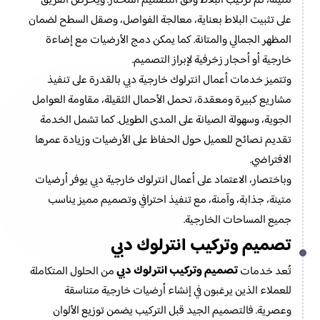
متينة، ثم تركيب البلاط وفق التصميم المختار. ويحرص الفريق
على تثبيت البلاط بعناية، معالجة الفواصل، وصقل السطح لضمان
المظهر الجمالي والمتانة. كما يمكن دمج الأرضيات مع إضاءة
خارجية أو أحجار زخرفية لإبراز التصميم.
وتتميز خدمات أعمال انترلوك خارجية دبي بالقدرة على تنفيذ
مشاريع كبيرة ومعقدة، تحمل الأحمال الثقيلة، مقاومة العوامل
الجوية، وسهولة الصيانة على المدى الطويل. كما تشمل الخدمة
تقديم نصائح للعميل حول الحفاظ على الأرضيات وزيادة عمرها
الافتراضي.
وباختصار، الاعتماد على أعمال انترلوك خارجية دبي يوفر أرضيات
متينة، جذابة، وآمنة، مع تنفيذ احترافي وتصميم مميز يناسب
جميع المساحات الخارجية.
تصميم وتركيب انترلوك دبي
تصميم وتركيب انترلوك دبي
تُعد خدمات
من الحلول المتكاملة
للعملاء الذين يرغبون في إنشاء أرضيات خارجية متناسقة
وعصرية. فالتصميم الجيد قبل التركيب يضمن توزيع الألوان