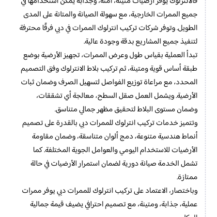
فالانترلوك يوفر أرضيات متينة، آمنة، وجذابة يمكن استخدامها في
جميع الممرات الخارجية، مع سهولة الصيانة والمتانة على المدى
الطويل. وتوفر شركات تركيب انترلوك الممرات في دبي فرقًا محترفة
لتنفيذ جميع المشاريع بدقة وجودة عالية.
تبدأ العملية بقياس طول وعرض الممرات، تجهيز الأرضية بوضع
طبقة أساس قوية ومتينة، ثم تركيب بلاط الانترلوك وفق التصميم
المحدد، مع مراعاة توزيع الفواصل لتسهيل الصرف وضمان ثبات
الأرضية. ويشمل العمل صقل السطح، معالجة أي تشققات،
وضمان مستوى البلاط لتحقيق مظهر جمالي متناسق.
وتتميز خدمات تركيب انترلوك للممرات دبي بالقدرة على تصميم
أنماط هندسية متنوعة، دمج ألوان متناسقة، وضمان مقاومة
الأرضيات للاستخدام اليومي والعوامل الجوية المختلفة. كما
تشمل الخدمة صيانة دورية لضمان استمرار الأرضيات في حالة
ممتازة.
وباختصار، الاعتماد على تركيب انترلوك للممرات دبي يوفر ممرات
عملية، جذابة، ومتينة، مع تصميم احترافي يضيف قيمة جمالية