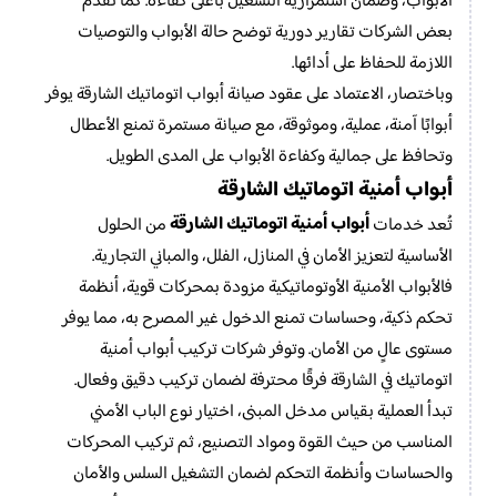
الأبواب، وضمان استمرارية التشغيل بأعلى كفاءة. كما تقدم
بعض الشركات تقارير دورية توضح حالة الأبواب والتوصيات
اللازمة للحفاظ على أدائها.
وباختصار، الاعتماد على عقود صيانة أبواب اتوماتيك الشارقة يوفر
أبوابًا آمنة، عملية، وموثوقة، مع صيانة مستمرة تمنع الأعطال
وتحافظ على جمالية وكفاءة الأبواب على المدى الطويل.
أبواب أمنية اتوماتيك الشارقة
أبواب أمنية اتوماتيك الشارقة
تُعد خدمات
من الحلول
الأساسية لتعزيز الأمان في المنازل، الفلل، والمباني التجارية.
فالأبواب الأمنية الأوتوماتيكية مزودة بمحركات قوية، أنظمة
تحكم ذكية، وحساسات تمنع الدخول غير المصرح به، مما يوفر
مستوى عالٍ من الأمان. وتوفر شركات تركيب أبواب أمنية
اتوماتيك في الشارقة فرقًا محترفة لضمان تركيب دقيق وفعال.
تبدأ العملية بقياس مدخل المبنى، اختيار نوع الباب الأمني
المناسب من حيث القوة ومواد التصنيع، ثم تركيب المحركات
والحساسات وأنظمة التحكم لضمان التشغيل السلس والأمان